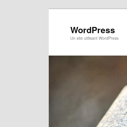
Skip
Skip
to
to
primary
secondary
WordPress
content
content
Un site utilisant WordPress