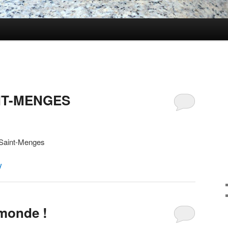
NT-MENGES
 Saint-Menges
y
 monde !